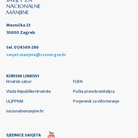
NACIONALNE
MANJINE
Mesnička 23
10000 Zagreb
tel. 01/4569-286
savjet.manjine@sssnm.gov.hr
KORISNI LINKOVI
Hrvatski sabor
FUEN
Vlada Republike Hrvatske
Pučka pravobraniteljica
ULJPPNM
Povjerenik za informiranje
nacionalnemanjine.hr
SJEDNICE SAVJETA