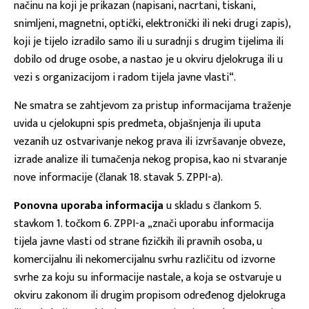
načinu na koji je prikazan (napisani, nacrtani, tiskani,
snimljeni, magnetni, optički, elektronički ili neki drugi zapis),
koji je tijelo izradilo samo ili u suradnji s drugim tijelima ili
dobilo od druge osobe, a nastao je u okviru djelokruga ili u
vezi s organizacijom i radom tijela javne vlasti“.
Ne smatra se zahtjevom za pristup informacijama traženje
uvida u cjelokupni spis predmeta, objašnjenja ili uputa
vezanih uz ostvarivanje nekog prava ili izvršavanje obveze,
izrade analize ili tumačenja nekog propisa, kao ni stvaranje
nove informacije (članak 18. stavak 5. ZPPI-a).
Ponovna uporaba informacija
u skladu s člankom 5.
stavkom 1. točkom 6. ZPPI-a „znači uporabu informacija
tijela javne vlasti od strane fizičkih ili pravnih osoba, u
komercijalnu ili nekomercijalnu svrhu različitu od izvorne
svrhe za koju su informacije nastale, a koja se ostvaruje u
okviru zakonom ili drugim propisom određenog djelokruga