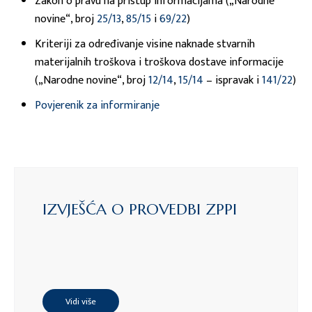
Zakon o pravu na pristup informacijama („Narodne
novine“, broj
25/13
,
85/15
i
69/22
)
Kriteriji za određivanje visine naknade stvarnih
materijalnih troškova i troškova dostave informacije
(„Narodne novine“, broj
12/14
,
15/14
– ispravak i
141/22
)
Povjerenik za informiranje
IZVJEŠĆA O PROVEDBI ZPPI
Vidi više