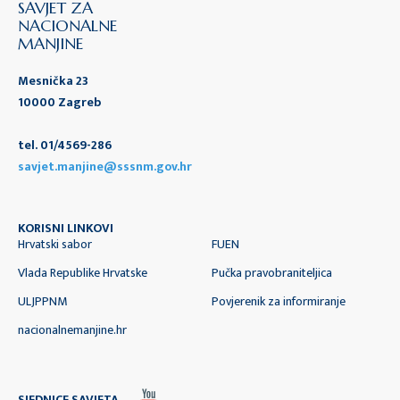
SAVJET ZA
NACIONALNE
MANJINE
Mesnička 23
10000 Zagreb
tel. 01/4569-286
savjet.manjine@sssnm.gov.hr
KORISNI LINKOVI
Hrvatski sabor
FUEN
Vlada Republike Hrvatske
Pučka pravobraniteljica
ULJPPNM
Povjerenik za informiranje
nacionalnemanjine.hr
SJEDNICE SAVJETA