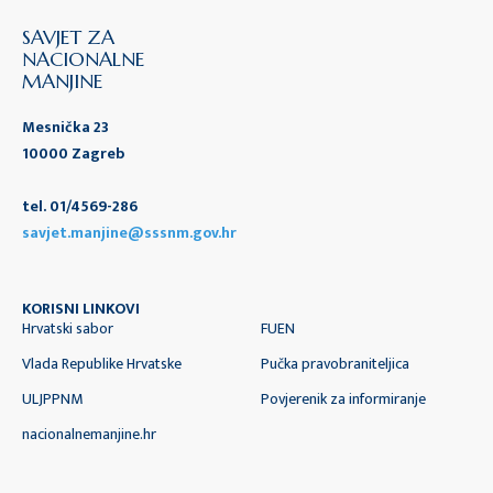
SAVJET ZA
NACIONALNE
MANJINE
Mesnička 23
10000 Zagreb
tel. 01/4569-286
savjet.manjine@sssnm.gov.hr
KORISNI LINKOVI
Hrvatski sabor
FUEN
Vlada Republike Hrvatske
Pučka pravobraniteljica
ULJPPNM
Povjerenik za informiranje
nacionalnemanjine.hr