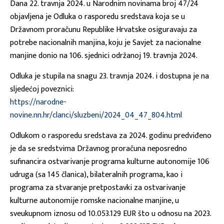
Dana 22. travnja 2024. u Narodnim novinama broj 47/24
objavljena je Odluka o rasporedu sredstava koja se u
Državnom proračunu Republike Hrvatske osiguravaju za
potrebe nacionalnih manjina, koju je Savjet za nacionalne
manjine donio na 106. sjednici održanoj 19. travnja 2024.
Odluka je stupila na snagu 23. travnja 2024. i dostupna je na
sljedećoj poveznici:
https://narodne-
novine.nn.hr/clanci/sluzbeni/2024_04_47_804.html
Odlukom o rasporedu sredstava za 2024. godinu predviđeno
je da se sredstvima Državnog proračuna neposredno
sufinancira ostvarivanje programa kulturne autonomije 106
udruga (sa 145 članica), bilateralnih programa, kao i
programa za stvaranje pretpostavki za ostvarivanje
kulturne autonomije romske nacionalne manjine, u
sveukupnom iznosu od 10.053.129 EUR što u odnosu na 2023.