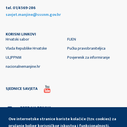
tel. 01/4569-286
savjet.manjine@sssnm.gov.hr
KORISNI LINKOVI
Hrvatski sabor
FUEN
Vlada Republike Hrvatske
Pučka pravobraniteljica
ULJPPNM
Povjerenik za informiranje
nacionalnemanjine.hr
SJEDNICE SAVJETA
PREDAJA PRIJAVA
I IZVJEŠĆA
Ove internetske stranice koriste kolačiće (tzv. cookies) za
pružanje boljeg korisničkog iskustva i funkcionalnosti.